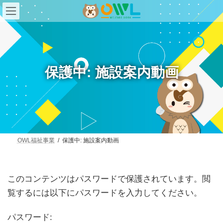
コ
ナ
ン
ビ
テ
ゲ
ン
ー
ツ
シ
へ
ョ
ス
ン
キ
に
保護中: 施設案内動画
ッ
移
プ
動
OWL福祉事業
保護中: 施設案内動画
このコンテンツはパスワードで保護されています。閲
覧するには以下にパスワードを入力してください。
パスワード: