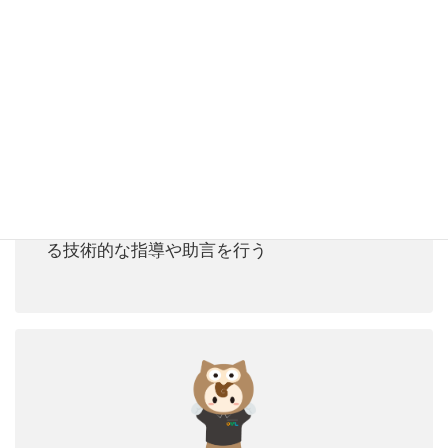
サービス管理責任者
常勤・非常勤職員(兼務可能)1人以上
入居者の個別支援計画の作成や日中活動サー
ビス事業所との連絡調整等、他の職員に対す
る技術的な指導や助言を行う