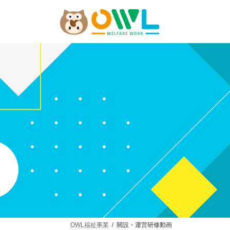
コ
ナ
ン
ビ
テ
ゲ
ン
ー
ツ
シ
へ
ョ
ス
ン
キ
に
ッ
移
プ
動
OWL福祉事業
開設・運営研修動画