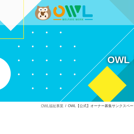
コ
ナ
ン
ビ
テ
ゲ
ン
ー
ツ
シ
へ
ョ
ス
ン
キ
に
ッ
移
OW
プ
動
OWL福祉事業
OWL【公式】オーナー募集サンクスペー